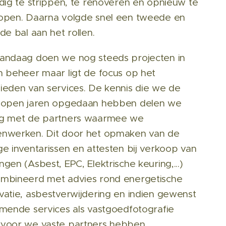
edig te strippen, te renoveren en opnieuw te
open. Daarna volgde snel een tweede en
de bal aan het rollen.
andaag doen we nog steeds projecten in
n beheer maar ligt de focus op het
ieden van services. De kennis die we de
lopen jaren opgedaan hebben delen we
g met de partners waarmee we
nwerken. Dit door het opmaken van de
ge inventarissen en attesten bij verkoop van
gen (Asbest, EPC, Elektrische keuring,...)
mbineerd met advies rond energetische
vatie, asbestverwijdering en indien gewenst
omende services als vastgoedfotografie
voor we vaste partners hebben.