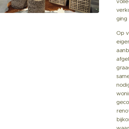
voll
verk
ging 
Op v
eige
aanb
afge
graa
same
nodi
wonin
geco
reno
bijk
waar