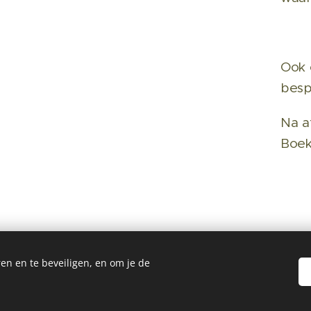
Ook 
bes
Na a
Boek
en en te beveiligen, en om je de