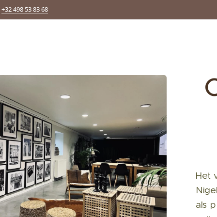
+32 498 53 83 68
Het 
Nige
als p