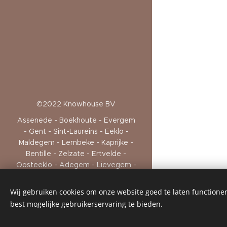
©2022 Knowhouse BV
Assenede - Boekhoute - Evergem
- Gent - Sint-Laureins - Eeklo -
Maldegem - Lembeke - Kaprijke -
Bentille - Zelzate - Ertvelde -
Oosteeklo - Adegem - Lievegem -
Waarschoot - Lovendegem -
Sleidinge - Sint-Niklaas - Watervliet
Wij gebruiken cookies om onze website goed te laten functioner
- Knokke
best mogelijke gebruikerservaring te bieden.
Cookies